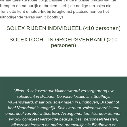
de aangereikte route volgt, passeert u de mooiste plekjes van de
Kempen en natuurlijk ontbreken hierbij de nodige terrasjes niet.
Tenslotte kunt u natuurlijk bij terugkomst plaatsnemen op het
uitnodigende terras van ’t Boothuys.
SOLEX RIJDEN INDIVIDUEEL (<10 personen)
SOLEXTOCHT IN GROEPSVERBAND (>10
personen)
“Fiets- & solexverhuur Valkenswaard verzorgt graag uw
solextocht in Brabant. De vaste locatie is ‘
t Boothuys
Valkenswaard
, maar ook solex rijden in Eindhoven, Brabant of
heel Nederland is mogelijk.
Solexverhuur Valkenswaard is een
onderdeel van
Rofra Sportieve Arrangementen
. Hierdoor kunnen
wij ook compleet verzorgde bedrijfsuitjes, personeelsfeesten,
vrijgezellenfeesten en andere groepsuitjes in Eindhoven en